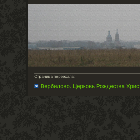
Страница переехала:
Вербилово. Церковь Рождества Хрис